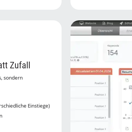
tt Zufall
s, sondern
rschiedliche Einstiege)
en