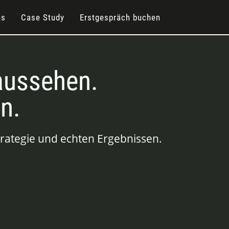
ns
Case Study
Erstgespräch buchen
 aussehen.
n.
trategie und echten Ergebnissen.