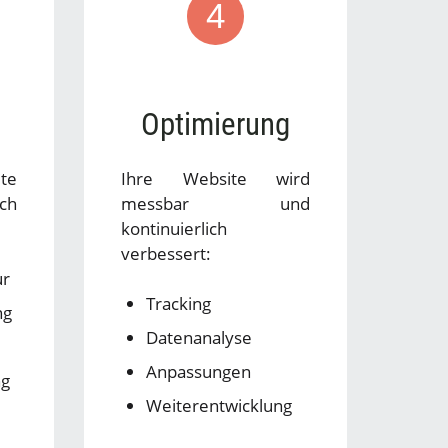
4
Optimierung
te
Ihre Website wird
ich
messbar und
kontinuierlich
verbessert:
ur
Tracking
ng
Datenanalyse
Anpassungen
ng
Weiterentwicklung